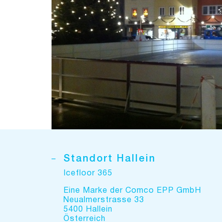
Standort Hallein
Icefloor 365
Eine Marke der Comco EPP GmbH
Neualmerstrasse 33
5400 Hallein
Österreich